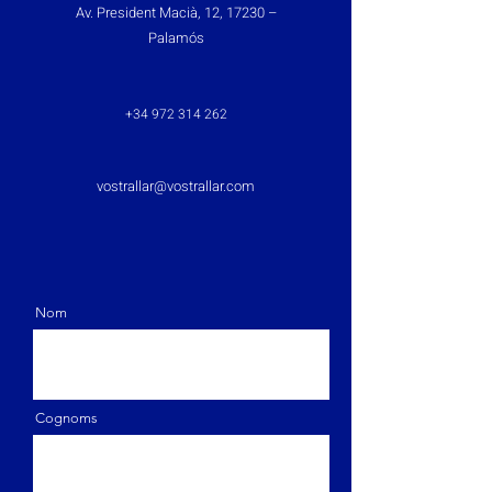
Av. President Macià, 12, 17230 –
Palamós
+34 972 314 262
vostrallar@vostrallar.com
Nom
Cognoms